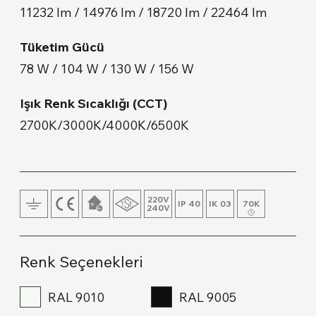
11232 lm / 14976 lm / 18720 lm / 22464 lm
Lambader & Abajur
Tüketim Gücü
Duvara Montaj
78 W / 104 W / 130 W / 156 W
Ahşap & Beton Ürünler
Işık Renk Sıcaklığı (CCT)
2700K/3000K/4000K/6500K
Ray Spot
220V
IP 40
IK 03
70K
240V
Renk Seçenekleri
RAL 9010
RAL 9005