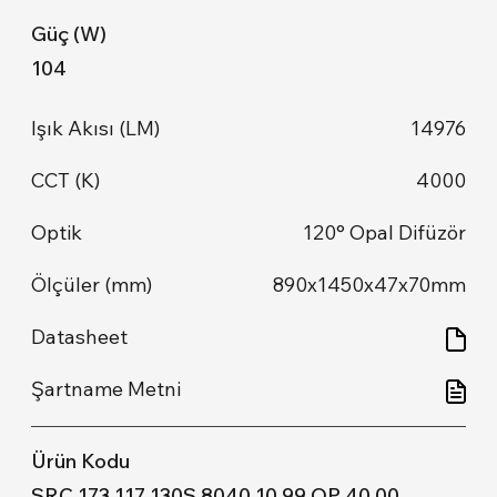
104
14976
4000
120° Opal Difüzör
890x1450x47x70mm
SRC 173 117 130S 8040 10 99 OP 40 00