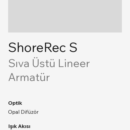
Gizli Aydınlatma
Konsept Tavan
Akustik Çözümler
ShoreRec S
Acil Durum & Yönlendirme
Sıva Üstü Lineer
Armatür
Endüstriyel
Yol Aydınlatma & Projektör
Optik
Park & Bahçe
Opal Difüzör
Cephe & Peyzaj
Işık Akısı