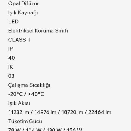
Opal Difüzör
Işık Kaynağı
LED
Elektriksel Koruma Sınıfı
CLASS II
IP
40
IK
03
Çalışma Sıcaklığı
-20°C / +40°C
Işık Akısı
11232 lm / 14976 lm / 18720 lm / 22464 lm
Tüketim Gücü
78 W / 104 W / 130 W / 156 W