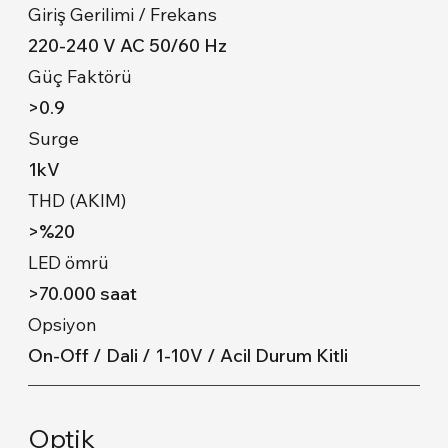
Giriş Gerilimi / Frekans
220-240 V AC 50/60 Hz
Güç Faktörü
>0.9
Surge
1kV
THD (AKIM)
>%20
LED ömrü
>70.000 saat
Opsiyon
On-Off / Dali / 1-10V / Acil Durum Kitli
Optik