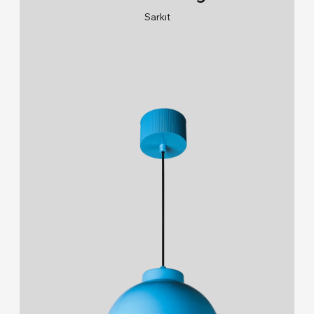
Sarkıt
RAL 9005/RAL 9006/RAL 9010
2700K/3000K/4000K/6500K