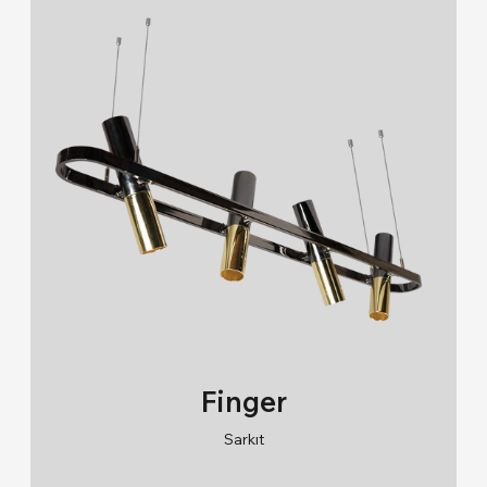
03 (31)
08 (16)
09 (24)
Finger
Sarkıt
RAL 9005/RAL 9006/RAL 9010