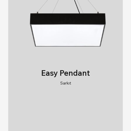
Sıva Üstü / Busbar / Tava (0)
Sıva Üstü / Sıva Altı (1)
IP Sınıfı
20 (77)
40 (68)
44 (14)
54 (1)
Easy Pendant
65 (31)
Sarkıt
66 (23)
RAL 9005/RAL 9006/RAL 9010
67 (2)
2700K/3000K/4000K/6500K
IK Sınıfı
02 (134)