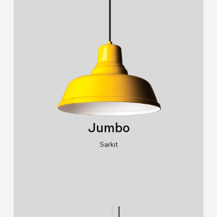
Jumbo
Sarkıt
RAL 9005/RAL 9006/RAL 9010
2700K/3000K/4000K/6500K