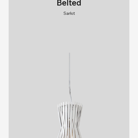
Ahşap & Beton Ürünler (4)
Belted
Lambader & Abajur
Ray Spot (10)
Sarkıt
RAL 9005/RAL 9006/RAL 9010
Duvara Montaj
2700K/3000K/4000K/6500K
Yeni Ürünler (12)
Ahşap & Beton Ürünler
Kullanım Alanı
Ray Spot
İç Mekan (179)
Dış Mekan (33)
Endüstriyel (12)
Kullanım Yeri
Duvar (23)
Tavan (169)
Zemin (32)