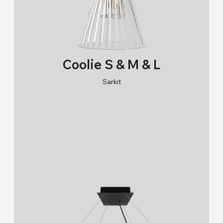
Montaj Tipi
Sıva Altı (64)
Sıva Üstü (68)
Coolie S & M & L
Sarkıt (38)
Sarkıt
Lambader (1)
RAL 9005/RAL 9006/RAL 9010
Zemin (2)
K
Tava (0)
Busbar (0)
Direğe Monte (6)
Kazık ve Zemin (1)
Zemine Gömme (6)
Beton (10)
Beton Gömme (0)