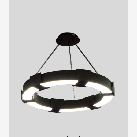
Sarkıt (22)
Gizli Aydınlatma
Sıva Üstü (26)
Sıva Altı (11)
Konsept Tavan
Downlight & Spot (42)
Gizli Aydınlatma (5)
Akustik Çözümler
Konsept Tavan (3)
Acil Durum & Yönlendirme
Akustik Çözümler (12)
Acil Durum & Yönlendirme (3)
Endüstriyel
Endüstriyel (12)
Yol Aydınlatma & Projektör (7)
Yol Aydınlatma & Projektör
Park & Bahçe (15)
Cephe & Peyzaj (12)
Park & Bahçe
Lambader & Abajur (13)
Duvara Montaj (9)
Cephe & Peyzaj