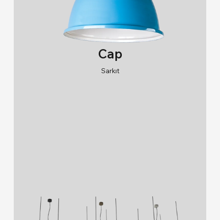
Cap
Sarkıt
RAL 9005/RAL 9006/RAL 9010
2700K/3000K/4000K/6500K