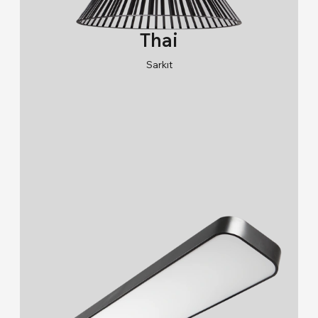
Thai
Sarkıt
RAL 9005/RAL 9006/RAL 9010
2700K/3000K/4000K/6500K