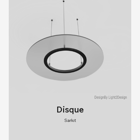
Disque
Sarkıt
RAL 9005/RAL 9006/RAL 9010
2700K/3000K/4000K/6500K