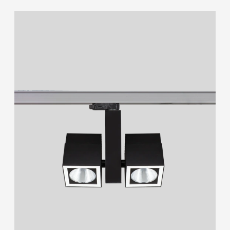
Ürün Grubu
Gizli Aydınlatma
Lineer (18)
Sarkıt (22)
Konsept Tavan
Sıva Üstü (26)
Sıva Altı (11)
Akustik Çözümler
Downlight & Spot (42)
Acil Durum & Yönlendirme
Gizli Aydınlatma (5)
Konsept Tavan (3)
Endüstriyel
Akustik Çözümler (12)
Acil Durum & Yönlendirme (3)
Yol Aydınlatma & Projektör
Endüstriyel (12)
Yol Aydınlatma & Projektör (7)
Park & Bahçe
Park & Bahçe (15)
Cephe & Peyzaj (12)
Cephe & Peyzaj
Lambader & Abajur (13)