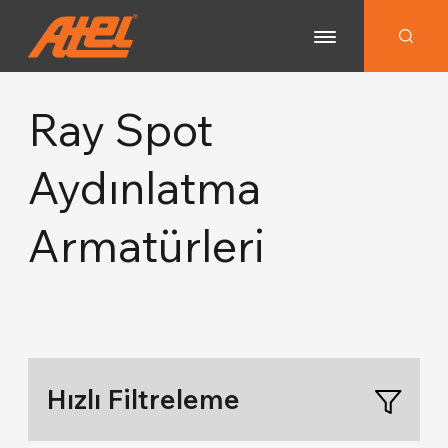
Ray Spot
ÜRÜNLER
Aydınlatma
Lineer
KATALOG
Armatürleri
Sarkıt
KURUMSAL
Sıva Üstü
İLETİŞİM
Sıva Altı
Hızlı Filtreleme
EN
Downlight & Spot