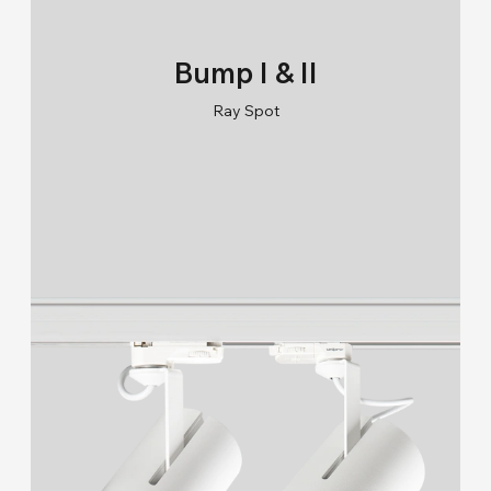
Duvara Montaj (9)
Lambader & Abajur
Ahşap & Beton Ürünler (4)
Bump I & II
Duvara Montaj
Ray Spot (10)
Ray Spot
RAL 9005/RAL 9006/RAL 9010
Ahşap & Beton Ürünler
2700K/3000K/4000K/6500K
Yeni Ürünler (12)
Ray Spot
Kullanım Alanı
İç Mekan (179)
Dış Mekan (33)
Endüstriyel (12)
Kullanım Yeri
Duvar (23)