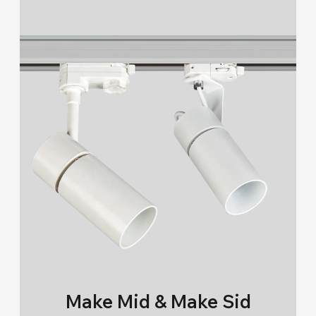
IK Sınıfı
02 (134)
03 (31)
08 (16)
09 (24)
Make Mid & Make Sid