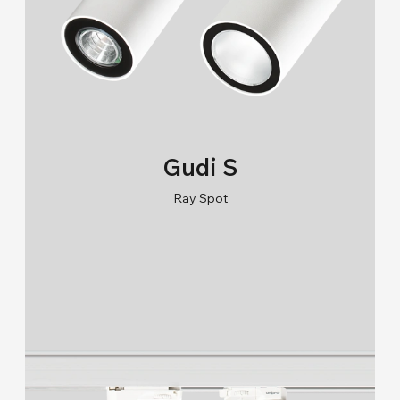
Tavan (169)
Zemin (32)
Montaj Tipi
Sıva Altı (64)
Sıva Üstü (68)
Gudi S
Sarkıt (38)
Ray Spot
Lambader (1)
RAL 9005/RAL 9006/RAL 9010
Zemin (2)
2700K/3000K/4000K/6500K
Tava (0)
Busbar (0)
Direğe Monte (6)
Kazık ve Zemin (1)
Zemine Gömme (6)