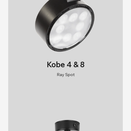
Kobe 4 & 8
Ray Spot
RAL 9005/RAL 9006/RAL 9010
2700K/3000K/4000K/6500K