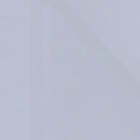
Gizli Aydınlatma
Konsept Tavan
Akustik Çözümler
Acil Durum & Yönlendirme
Endüstriyel
Yol Aydınlatma & Projektör
Park & Bahçe
Cephe & Peyzaj