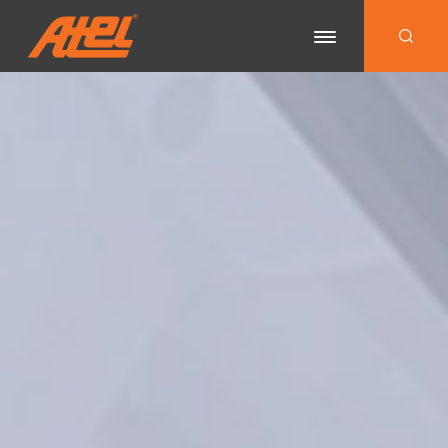
ÜRÜNLER
Lineer
KATALOG
Sarkıt
KURUMSAL
Sıva Üstü
İLETİŞİM
Sıva Altı
EN
Downlight & Spot