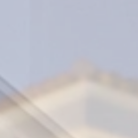
Lambader & Abajur
Duvara Montaj
Ahşap & Beton Ürünler
Ray Spot