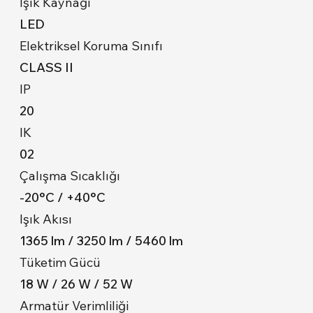
Işık Kaynağı
LED
Elektriksel Koruma Sınıfı
CLASS II
IP
20
IK
02
Çalışma Sıcaklığı
-20°C / +40°C
Işık Akısı
1365 lm / 3250 lm / 5460 lm
Tüketim Gücü
18 W / 26 W / 52 W
Armatür Verimliliği