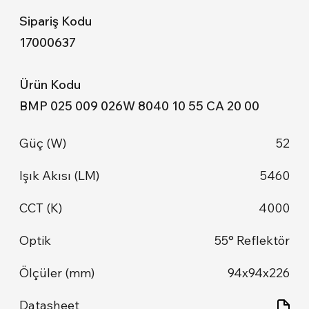
17000637
BMP 025 009 026W 8040 10 55 CA 20 00
52
5460
4000
55° Reflektör
94x94x226