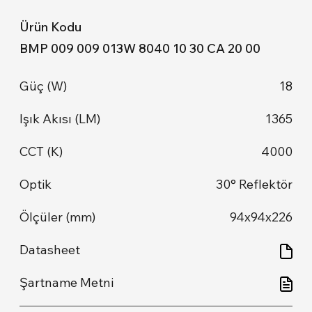
BMP 009 009 013W 8040 10 30 CA 20 00
18
1365
4000
30° Reflektör
94x94x226