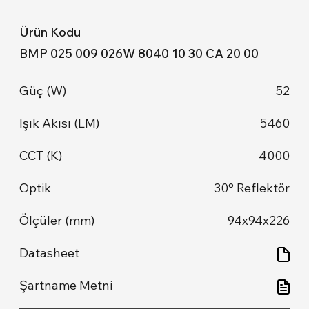
BMP 025 009 026W 8040 10 30 CA 20 00
52
5460
4000
30° Reflektör
94x94x226