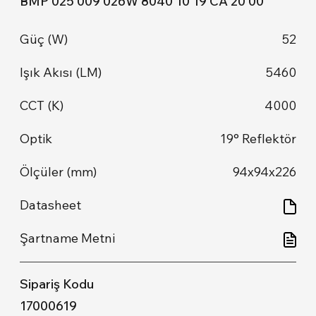
BMP 025 009 026W 8040 10 19 CA 20 00
52
5460
4000
19° Reflektör
94x94x226
17000619