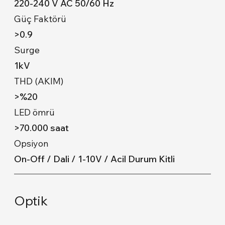
220-240 V AC 50/60 Hz
Güç Faktörü
>0.9
Surge
1kV
THD (AKIM)
>%20
LED ömrü
>70.000 saat
Opsiyon
On-Off / Dali / 1-10V / Acil Durum Kitli
Optik