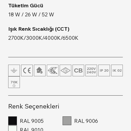
Tüketim Gücü
Lambader & Abajur
18 W / 26 W / 52 W
Duvara Montaj
Işık Renk Sıcaklığı (CCT)
2700K/3000K/4000K/6500K
Ahşap & Beton Ürünler
Ray Spot
220V
IP 20
IK 02
240V
70K
Renk Seçenekleri
RAL 9005
RAL 9006
RAL 9010