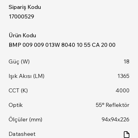
17000529
BMP 009 009 013W 8040 10 55 CA 20 00
18
1365
4000
55° Reflektör
94x94x226