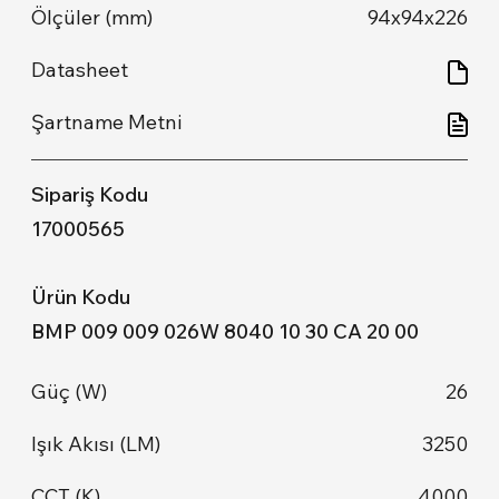
94x94x226
17000565
BMP 009 009 026W 8040 10 30 CA 20 00
26
3250
4000